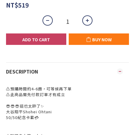
NT$519
ADD TO CART
BUY NOW
DESCRIPTION
⚠️預購時間約4-6週，可等候再下單
⚠️此商品需先付款訂單才有成立
😎😎😎這也太帥了✨
大谷翔平Shohei Ohtani
50/50紀念卡套💳