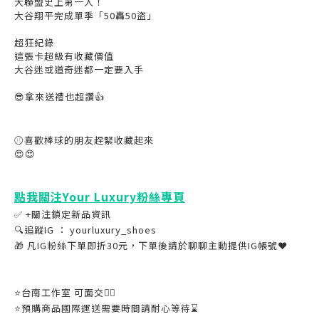
大聯盟史上第一人！
大谷翔平完成單季「50轟50盜」
超狂紀錄
這張卡超級有收藏價值
大谷迷或道奇迷都一定要入手
😎拿來送禮也超讚👍
⚾️喜歡棒球的朋友趕緊收藏起來
😍😍
點我關注Your Luxury粉絲專頁
✅ +關注鎖定新品資訊
🔍追蹤IG ： yourluxury_shoes
🎁 凡IG粉絲下單即折30元，下單後請於聊聊主動提供IG帳號❤
⭐️台南工作室 可面交👌🏼
⭐️預購商品國際運送需要時間請耐心等待⌛️