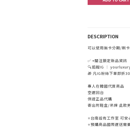
DESCRIPTION
可以使用無卡分期/刷卡
✅ +關注鎖定新品資訊
🔍追蹤IG ： yourluxur
🎁 凡IG粉絲下單即折
專人在韓國代買商品
空運回台
保證正品代購
寄出附鞋盒/吊牌 此款
⭐️台南設有工作室 可安心
⭐️預購商品國際運送需