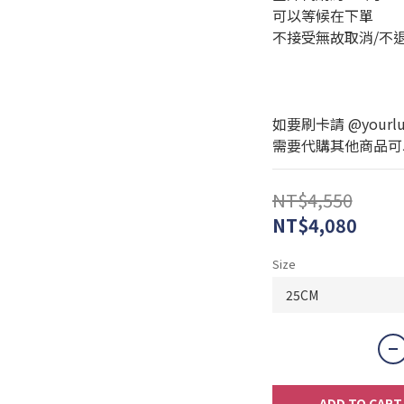
可以等候在下單
不接受無故取消/不
如要刷卡請 @yourlux
需要代購其他商品可以私訊
NT$4,550
NT$4,080
Size
ADD TO CART