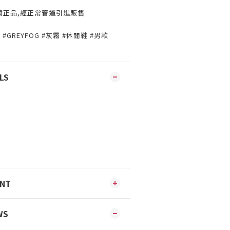
貨正品,經正常管道引進販售
UNK #GREYFOG #灰霧 #休閒鞋 #男款
LS
ENT
WS