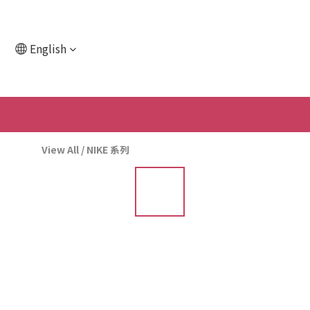
English
View All
/
NIKE 系列