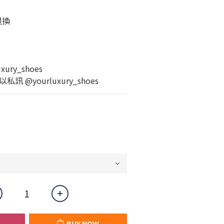
退換
ury_shoes
 @yourluxury_shoes
BUY NOW