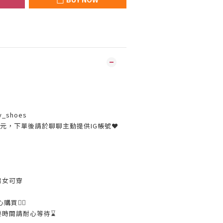
y_shoes
30元，下單後請於聊聊主動提供IG帳號❤
男女可穿
購買👌🏼
要時間請耐心等待⌛️