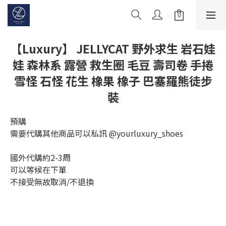
【Luxury】 JELLYCAT 野外求生 岩石娃
娃 森林系 露營 救生圈 毛豆 壽司卷 手捲
雪怪 石怪 花生 橡果 橡子 巴塞羅熊徒步
裝
預購
需要代購其他商品可以私訊 @yourluxury_shoes
國外代購約2-3周
可以等候在下單
不接受無故取消/不退換