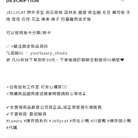
JELLYCAT 野外求生 岩石娃娃 森林系 露營 救生圈 毛豆 壽司卷 手
捲 雪怪 石怪 花生 橡果 橡子 巴塞羅熊徒步裝
可以使用無卡分期/刷卡
✅ +關注鎖定新品資訊
🔍追蹤IG ： yourluxury_shoes
🎁 凡IG粉絲下單即折30元，下單後請於聊聊主動提供IG帳號❤
⭐️台南設有工作室 可安心購買👌🏼
⭐️預購商品國際運送需要時間請耐心等待⌛️
✔本賣場商品都是公司貨正品,經正常管道引進販售
✔不賣假貨 .歡迎驗貨
#Luxury #爆炸頭系列 #Jellycat #炸毛小鴨 #川普鴨 #爆炸頭小鴨
#代購