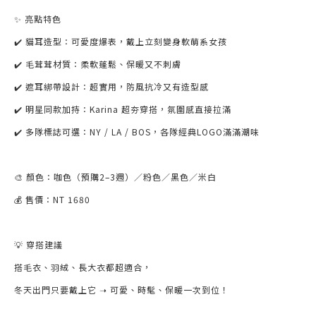
✨ 亮點特色
✔️ 貓耳造型：可愛度爆表，戴上立刻變身軟萌系女孩
✔️ 毛茸茸材質：柔軟蓬鬆、保暖又不刺膚
✔️ 遮耳綁帶設計：超實用，防風抗冷又有造型感
✔️ 明星同款加持：Karina 超夯穿搭，氛圍感直接拉滿
✔️ 多隊標誌可選：NY / LA / BOS，各隊經典LOGO滿滿潮味
🎨 顏色：咖色（預購2–3週）／粉色／黑色／米白
💰 售價：NT 1680
💡 穿搭建議
搭毛衣、羽絨、長大衣都超適合，
冬天出門只要戴上它 ➝ 可愛、時髦、保暖一次到位！