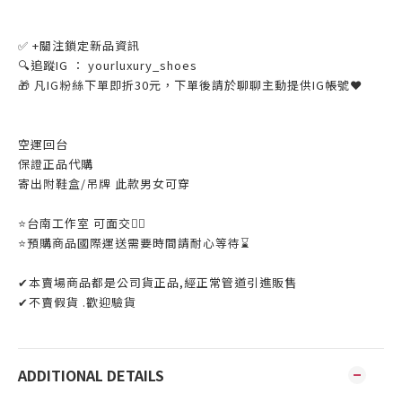
✅ +關注鎖定新品資訊
🔍追蹤IG ： yourluxury_shoes
🎁 凡IG粉絲下單即折30元，下單後請於聊聊主動提供IG帳號❤
空運回台
保證正品代購
寄出附鞋盒/吊牌 此款男女可穿
⭐️台南工作室 可面交👌🏼
⭐️預購商品國際運送需要時間請耐心等待⌛️
✔本賣場商品都是公司貨正品,經正常管道引進販售
✔不賣假貨 .歡迎驗貨
ADDITIONAL DETAILS