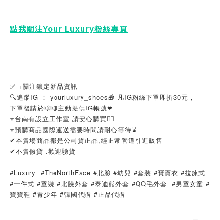
點我關注Your Luxury粉絲專頁
✅ +關注鎖定新品資訊
🔍追蹤IG ： yourluxury_shoes🎁 凡IG粉絲下單即折30元，
下單後請於聊聊主動提供IG帳號❤
⭐️台南有設立工作室 請安心購買👌🏼
⭐️預購商品國際運送需要時間請耐心等待⌛️
✔本賣場商品都是公司貨正品,經正常管道引進販售
✔
不賣假貨 .歡迎驗貨
#Luxury  #TheNorthFace #北臉 #幼兒 #套裝 #寶寶衣 #拉鍊式 
#一件式 #童裝 #北臉外套 #泰迪熊外套 #QQ毛外套  #男童女童 #
寶寶鞋 #青少年 #韓國代購 #正品代購