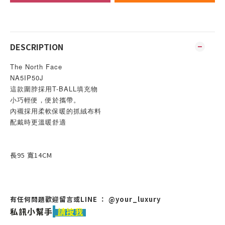
DESCRIPTION
The North Face
NA5IP50J
這款圍脖採用T-BALL填充物
小巧輕便，便於攜帶。
內襯採用柔軟保暖的抓絨布料
配戴時更溫暖舒適
長95 寬14CM
有任何問題歡迎留言或LINE ： @your_luxury
私訊小幫手
請按我