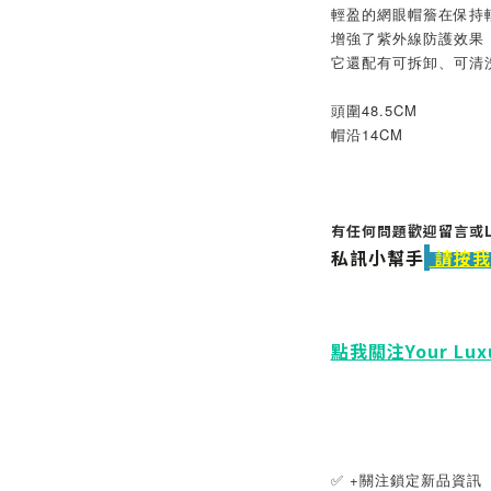
輕盈的網眼帽簷在保持
增強了紫外線防護效果
它還配有可拆卸、可清
頭圍48.5CM
帽沿14CM
有任何問題歡迎留言或LINE
私訊小幫手
請按我
點我關注Your Lu
✅ +關注鎖定新品資訊