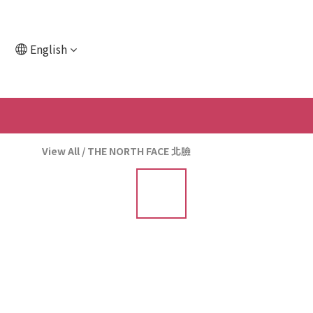
English
View All
/
THE NORTH FACE 北臉