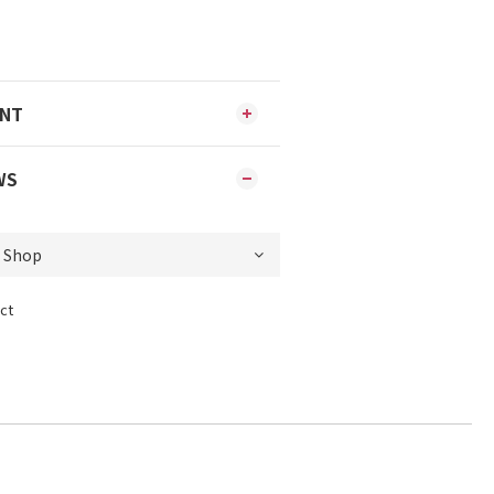
ENT
WS
ct