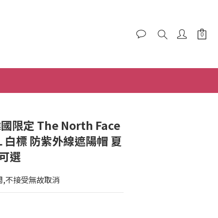
BUY NOW
限定 The North Face
BEL 白標 防紫外線遮陽帽 夏
色可選
周,不接受無故取消