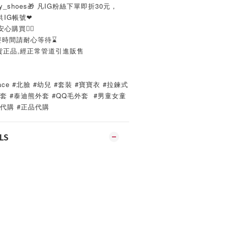
xury_shoes🎁 凡IG粉絲下單即折30元，
IG帳號❤
心購買👌🏼
要時間請耐心等待⌛️
貨正品,經正常管道引進販售
thFace #北臉 #幼兒 #套裝 #寶寶衣 #拉鍊式 
套 #泰迪熊外套 #QQ毛外套  #男童女童 
國代購 #正品代購
LS