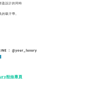
輕盈設計的同時
洗的吸汗帶。
 ： @your_luxury
xury粉絲專頁