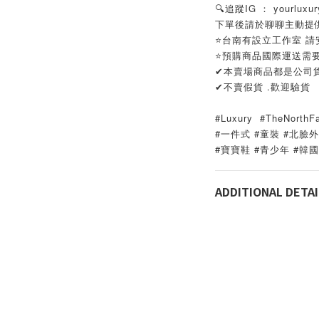
🔍追蹤IG ： yourlu
下單後請於聊聊主動提供
⭐️台南有設立工作室 請安
⭐️預購商品國際運送需
✔本賣場商品都是公司
✔
不賣假貨 .歡迎驗貨
#Luxury  #TheNor
#一件式 #童裝 #北臉外
#寶寶鞋 #青少年 #韓
ADDITIONAL DETAI