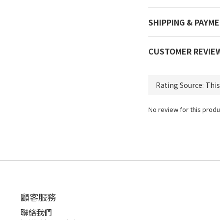
SHIPPING & PAYM
CUSTOMER REVIE
No review for this produ
顧客服務
聯絡我們