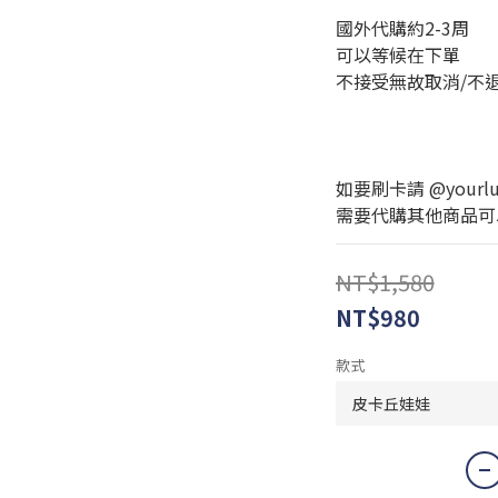
國外代購約2-3周
可以等候在下單
不接受無故取消/不
如要刷卡請 @yourlux
需要代購其他商品可以私訊
NT$1,580
NT$980
款式