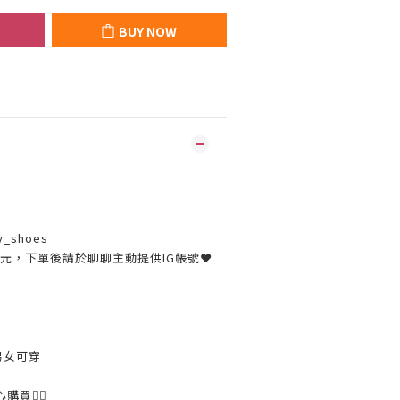
BUY NOW
y_shoes
30元，下單後請於聊聊主動提供IG帳號❤
男女可穿
購買👌🏼