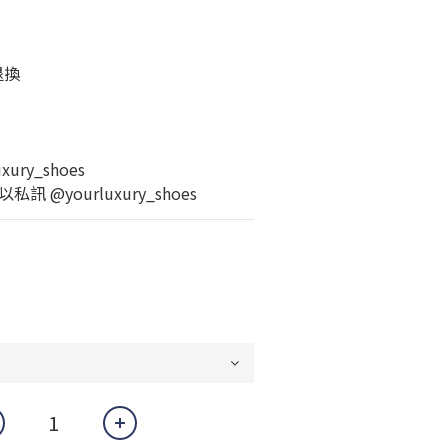
退換
ury_shoes
 @yourluxury_shoes