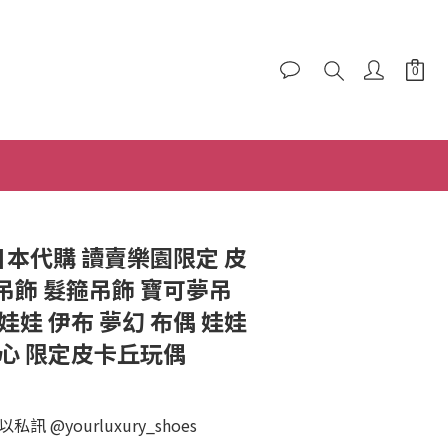
BUY NOW
 日本代購 讀賣樂園限定 皮
吊飾 髮箍吊飾 寶可夢吊
娃娃 伊布 夢幻 布偶 娃娃
心 限定皮卡丘玩偶
 @yourluxury_shoes