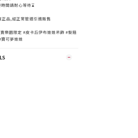
要時間請耐心等待⌛️
貨正品,經正常管道引進販售
 #讀賣樂園限定 #皮卡丘伊布娃娃吊飾 #髮箍
 #寶可夢娃娃
LS