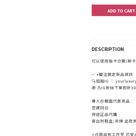
ADD TO CART
DESCRIPTION
可以使用無卡分期/刷卡
✅ +關注鎖定新品資訊
🔍追蹤IG ： yourluxur
🎁 凡IG粉絲下單即折
專人在韓國代買商品
空運回台
保證正品代購
寄出附鞋盒/吊牌 此款
⭐️台南設有工作室 可安心