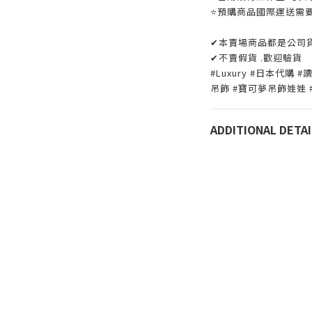
⭐️預購商品國際運送需
✔本賣場商品都是公司
✔不賣假貨 .歡迎驗貨
#Luxury #日本代購
吊飾 #寶可夢吊飾娃娃
ADDITIONAL DETAI