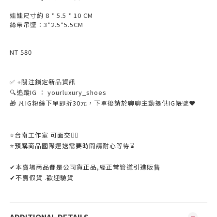
娃娃尺寸約 8 * 5.5 * 10 CM
絲帶吊墜：3*2.5*5.5CM
NT 580
機小
✅ +關注鎖定新品資訊
🔍追蹤IG ： yourluxury_shoes
🎁 凡IG粉絲下單即折30元，下單後請於聊聊主動提供IG帳號❤
⭐️台南工作室 可面交👌🏼
⭐️預購商品國際運送需要時間請耐心等待⌛️
✔本賣場商品都是公司貨正品,經正常管道引進販售
✔不賣假貨 .歡迎驗貨