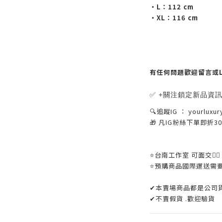
・L：112 cm
・XL：116 cm
有任何問題歡迎留言或LINE
✅ +關注鎖定新品資
🔍追蹤IG ： yourluxur
🎁 凡IG粉絲下單即折
⭐️台南工作室 可面交👌🏼
⭐️預購商品國際運送需
✔本賣場商品都是公司
✔不賣假貨 .歡迎驗貨