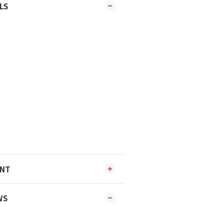
LS
ENT
WS