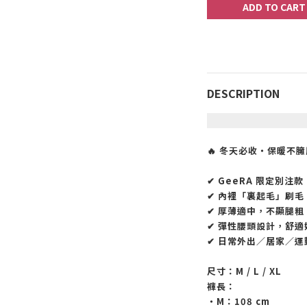
ADD TO CART
DESCRIPTION
🔥 冬天必收・保暖不臃
✔ GeeRA 限定別注款
✔ 內裡「裏起毛」刷毛
✔ 厚薄適中，不顯腿粗
✔ 彈性腰頭設計，舒適
✔ 日常外出／居家／運
尺寸：M / L / XL
褲長：
・M：108 cm