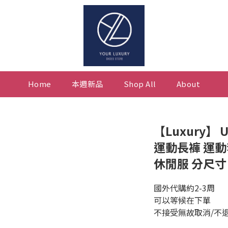
Home
本週新品
Shop All
About
【Luxury】 
運動長褲 運動
休閒服 分尺寸
國外代購約2-3周
可以等候在下單
不接受無故取消/不