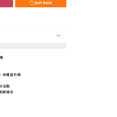
BUY NOW
腫
，保暖度升級
好活動
動都適合