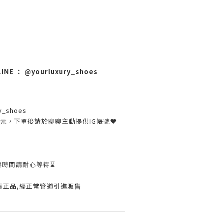
 ： @yourluxury_shoes
訊
y_shoes
30元，下單後請於聊聊主動提供IG帳號❤
要時間請耐心等待⌛️
貨正品,經正常管道引進販售