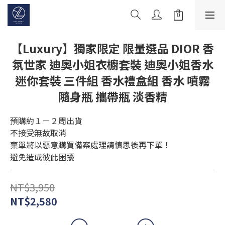
【Luxury】獨家限定 限量選品 DIOR 香
氛世家 迪奧小姐衣櫥套裝 迪奧小姐香水
迷你套裝 三件組 香水禮盒組 香水 噴霧
隨身瓶 攜帶瓶 淡香精
預購約１－２周出貨
不接受無故取消
棄單將以惡意購買備案處理請慎思後再下單！
避免造成彼此困擾
NT$3,950
NT$2,580