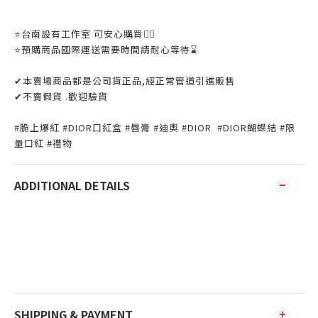
⭐️台南設有工作室 可安心購買👌🏼
⭐️預購商品國際運送需要時間請耐心等待⌛️
✔本賣場商品都是公司貨正品,經正常管道引進販售
✔不賣假貨 .歡迎驗貨
#脆上爆紅 #DIOR口紅盒 #唇膏 #迪奧 #DIOR #DIOR蝴蝶結 #限
量口紅 #禮物
ADDITIONAL DETAILS
SHIPPING & PAYMENT