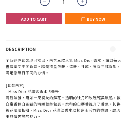
ADD TO CART
BUY NOW
DESCRIPTION
全新迷你套裝現已推出，內含三款人氣 Miss Dior 香水，讓您每天
盡情享受不同香氛。精美禮盒包裝，清新、性感、果香三種香型，
滿足您每日不同的心情。
[套裝內容]
- Miss Dior 花漾淡香水 5毫升
清新淡雅，宛如一束初綻的鮮花。透明的牡丹和玫瑰輕柔飄逸，被
白麝香和白雪鬆的精緻蕾絲包裹。柔和的白麝香提升了香氣，彷彿
被花環環相扣，Miss Dior 花漾淡香水以其充滿活力的香調，展現
出熱情奔放的魅力。