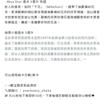
- Miss Dior 香水 5毫升 性感
迷人的香氛，如同「千花」（Millefiori），匯聚了無數繽紛花
朵。柔滑甜美的格拉斯玫瑰被無數繽紛花朵的芬芳環繞，並以檀香
木的柔和氣息加以包裹。甜美的百葉玫瑰花香與細膩柔和的木質香
完美融合，構成一束馥鬱芬芳的花束。
迪奧小姐香水 5毫升
這款果香西普調香水是對1947年經典迪奧小姐香水的現代演繹，
融合了馥鬱的茉莉花香和木質香調。它以花香、果香和琥珀木香為
基調，重新詮釋了經典。茉莉花香被甜美的果香和琥珀木香所包
裹，而令人聯想到野生草莓的濃鬱茉莉與馥鬱的雪松木香之間的對
。
比尤為突出，展現出光彩照人、大膽奔放的女性魅力。
可以使用無卡分期/刷卡
✅ +關注鎖定新品資訊
🔍追蹤IG ： yourluxury_shoes
🎁 凡IG粉絲下單即折30元，下單後請於聊聊主動提供IG帳號❤