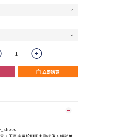
立即購買
y_shoes
30元，下單後請於聊聊主動提供IG帳號❤