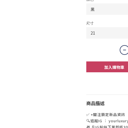
尺寸
加入購物車
商品描述
✅ +關注鎖定新品資訊
🔍追蹤IG ： yourluxur
🎁 凡IG粉絲下單即折