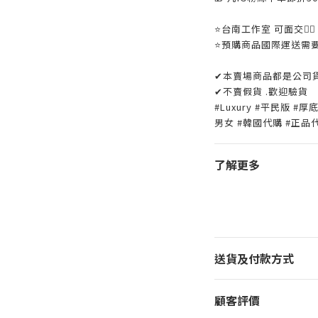
⭐️台南工作室 可面交👌🏼
⭐️預購商品國際運送需
✔本賣場商品都是公司
✔不賣假貨 .歡迎驗貨
#Luxury #平民版 #厚
男女 #韓國代購 #正品
了解更多
送貨及付款方式
顧客評價