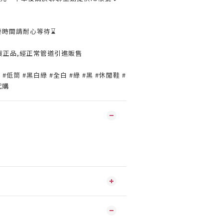
要時間請耐心等待⌛️
貨正品,經正常管道引進販售
底 #低筒 #黑白綠 #全白 #綠 #黑 #休閒鞋 #
代購