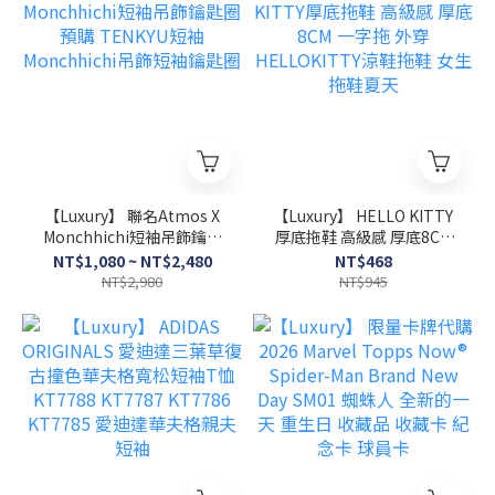
風 情侶 百搭潮流圓領短袖
運動 素色 親膚 透氣 圓領短
T恤 男女可穿 男 女
袖T恤 男女同款
【Luxury】 聯名Atmos X
【Luxury】 HELLO KITTY
Monchhichi短袖吊飾鑰匙
厚底拖鞋 高級感 厚底8CM
圈 預購 TENKYU短袖
一字拖 外穿 HELLOKITTY
NT$1,080 ~ NT$2,480
NT$468
Monchhichi吊飾短袖鑰匙
涼鞋拖鞋 女生拖鞋夏天
NT$2,980
NT$945
圈