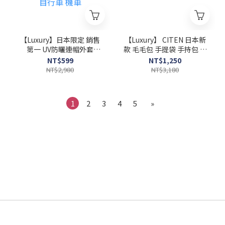
【Luxury】日本限定 銷售
【Luxury】 CITEN 日本新
第一 UV防曬連帽外套
款 毛毛包 手提袋 手持包 小
UPF50+ 防曬衣 男女款 輕
包 方包 素面款 簡約百搭風
NT$599
NT$1,250
薄透氣 防曬 運動 健身 瑜伽
多色可選
NT$2,980
NT$3,180
口罩 Coolify 清涼舒爽體驗
全方位防曬 連帽衫 健行 登
山 自行車 機車
1
2
3
4
5
»