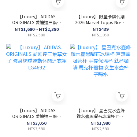
【Luxury】 ADIDAS
【Luxury】 限量卡牌代購
ORIGINALS 愛迪達三葉草
2026 Marvel Topps Now®
復古撞色華夫格寬松短袖T
Spider-Man Brand New
NT$1,680 ~ NT$2,380
NT$439
恤 KT7788 KT7787
Day SM01 蜘蛛人 全新的一
NT$2,580
NT$1,050
KT7786 KT7785 愛迪達華
天 重生日 收藏品 收藏卡 紀
夫格親夫短袖
念卡 球員卡
【Luxury】 ADIDAS
【Luxury】 星巴克水壺綠
ORIGINALS 愛迪達三葉草
鑽水壺黑曜石冰壩杯 巨無
女子 修身網球運動休閒連
霸吸管杯 手提保溫杯 鈦杯
NT$3,050
NT$1,980
衣裙 LG4692
咖啡 馬克杯禮物 女生水壺
NT$3,580
NT$2,580
杯子喝水