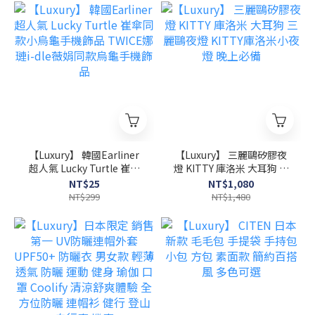
【Luxury】 韓國Earliner
【Luxury】 三麗鷗矽膠夜
超人氣 Lucky Turtle 崔傘
燈 KITTY 庫洛米 大耳狗 三
同款小烏龜手機飾品
麗鷗夜燈 KITTY庫洛米小夜
NT$25
NT$1,080
TWICE娜璉i-dle薇娟同款
燈 晚上必備
NT$299
NT$1,480
烏龜手機飾品