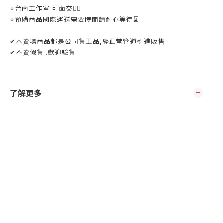
⭐️台南工作室 可面交👌🏼
⭐️預購商品國際運送需要時間請耐心等待⌛️
✔本賣場商品都是公司貨正品,經正常管道引進販售
✔不賣假貨 .歡迎驗貨
了解更多