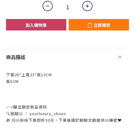
加入購物車
立即購買
商品描述
下寬26*上寬23*高13CM
長5CM
✅ +關注鎖定新品資訊
🔍追蹤IG ： yourluxury_shoes
🎁 凡IG粉絲下單即折30元，下單後請於聊聊主動提供IG帳號❤