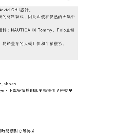
vid CHU設計。
涼爽的材料製成，因此即使在炎熱的天氣中
；NAUTICA 與 Tommy、Polo並稱
。
、易於疊穿的大碼T 恤和半袖襯衫。
y_shoes
30元，下單後請於聊聊主動提供IG帳號❤
要時間請耐心等待⌛️