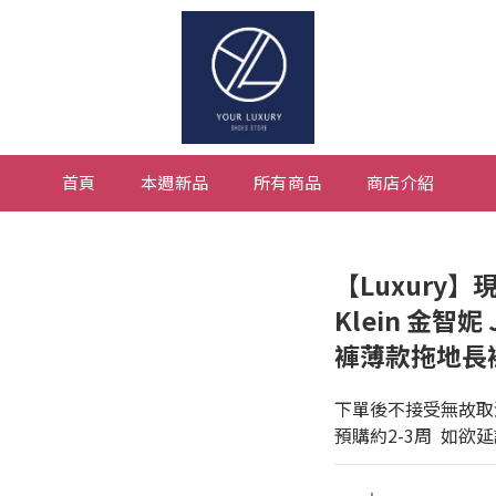
首頁
本週新品
所有商品
商店介紹
【Luxury】現
Klein 金智妮
褲薄款拖地長褲
下單後不接受無故取
預購約2-3周  如