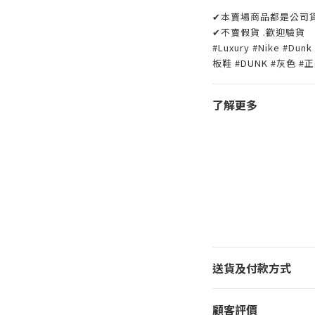
✔本賣場商品都是公司
✔不賣假貨 .歡迎驗貨
#Luxury #Nike #Dun
板鞋 #DUNK #灰色 
了解更多
送貨及付款方式
顧客評價