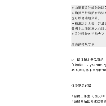
🔹由華裔設計師朱欽騏Da
🔹均採用舒適貼合和
也可以舒適地穿著。
🔹精湛設計工藝，舒適面料
美國本土服裝三大品牌
🔹設計獨特的半袖夾克
建議參考尺寸表
✅ +關注鎖定新品資訊
🔍追蹤IG ： yourluxur
🎁 凡IG粉絲下單即折
保證正品代購
⭐️台南工作室 可面交👌🏼
⭐️預購商品國際運送需