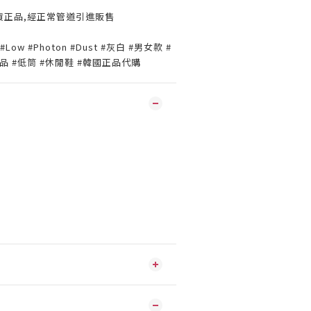
貨正品,經正常管道引進販售
k #Low #Photon #Dust #灰白 #男女款 #
#正品 #低筒 #休閒鞋 #韓國正品代購