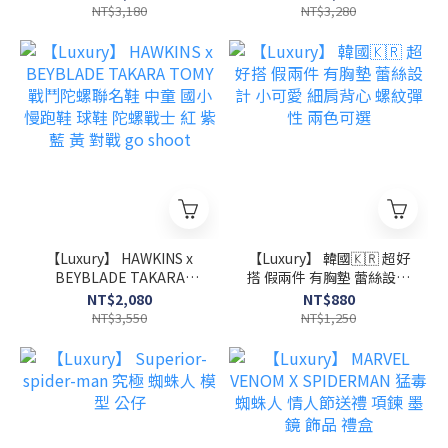
背 素面款 簡約百搭風
飲杯 30oz / 32oz
NT$3,180
NT$3,280
【Luxury】 HAWKINS x
【Luxury】 韓國🇰🇷 超好
BEYBLADE TAKARA
搭 假兩件 有胸墊 蕾絲設計
TOMY 戰鬥陀螺聯名鞋 中
小可愛 細肩背心 螺紋彈性
NT$2,080
NT$880
童 國小 慢跑鞋 球鞋 陀螺戰
兩色可選
NT$3,550
NT$1,250
士 紅 紫 藍 黃 對戰 go
shoot