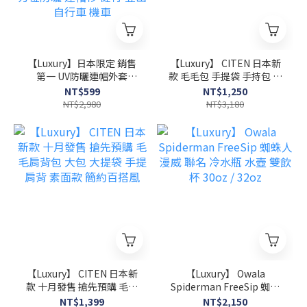
【Luxury】日本限定 銷售
【Luxury】 CITEN 日本新
第一 UV防曬連帽外套
款 毛毛包 手提袋 手持包 小
UPF50+ 防曬衣 男女款 輕
包 方包 素面款 簡約百搭風
NT$599
NT$1,250
薄透氣 防曬 運動 健身 瑜伽
多色可選
NT$2,980
NT$3,180
口罩 Coolify 清涼舒爽體驗
全方位防曬 連帽衫 健行 登
山 自行車 機車
【Luxury】 CITEN 日本新
【Luxury】 Owala
款 十月發售 搶先預購 毛毛
Spiderman FreeSip 蜘蛛
肩背包 大包 大提袋 手提肩
人 漫威 聯名 冷水瓶 水壺 雙
NT$1,399
NT$2,150