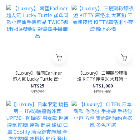
杯子喝水
【Luxury】 韓國Earliner
【Luxury】 三麗鷗矽膠夜
超人氣 Lucky Turtle 崔傘
燈 KITTY 庫洛米 大耳狗 三
同款小烏龜手機飾品
麗鷗夜燈 KITTY庫洛米小夜
NT$25
NT$1,080
TWICE娜璉i-dle薇娟同款
燈 晚上必備
NT$299
NT$1,480
烏龜手機飾品