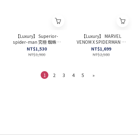
【Luxury】 Superior-
【Luxury】 MARVEL
spider-man 究極 蜘蛛人
VENOM X SPIDERMAN 猛
模型 公仔
毒 蜘蛛人 情人節送禮 項鍊
NT$1,530
NT$1,699
墨鏡 飾品 禮盒
NT$3,900
NT$2,580
1
2
3
4
5
»