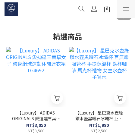
精選商品
【Luxury】 ADIDAS
【Luxury】 星巴克水壺綠
ORIGINALS 愛迪達三葉草
鑽水壺黑曜石冰壩杯 巨無
女子 修身網球運動休閒連
霸吸管杯 手提保溫杯 鈦杯
NT$3,050
NT$1,980
衣裙 LG4692
咖啡 馬克杯禮物 女生水壺
NT$3,580
NT$2,580