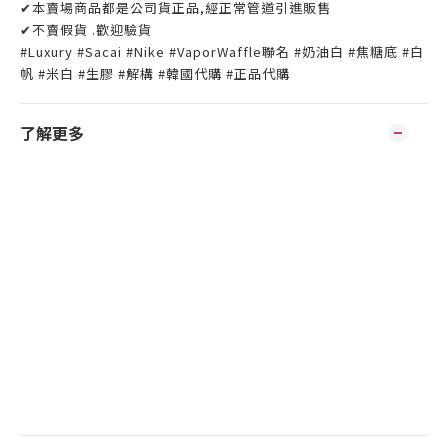
✔本賣場商品都是公司貨正品,經正常管道引進販售
✔不賣假貨 .歡迎驗貨
#Luxury #Sacai #Nike #VaporWaffle聯名 #奶油白 #焦糖底 #白
帆 #米白 #生膠 #解構 #韓國代購 #正品代購
了解更多