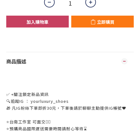
加入購物車
立即購買
商品描述
✅ +關注鎖定新品資訊
🔍追蹤IG ： yourluxury_shoes
🎁 凡IG粉絲下單即折30元，下單後請於聊聊主動提供IG帳號❤
⭐️台南工作室 可面交👌🏼
⭐️預購商品國際運送需要時間請耐心等待⌛️