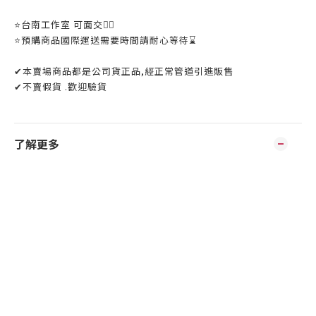
⭐️台南工作室 可面交👌🏼
⭐️預購商品國際運送需要時間請耐心等待⌛️
✔本賣場商品都是公司貨正品,經正常管道引進販售
✔不賣假貨 .歡迎驗貨
了解更多