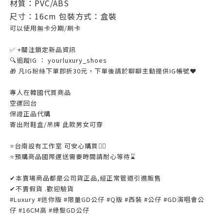
材質：PVC/ABS
尺寸：16cm 包裝方式：盒裝
可以使用無卡分期/刷卡
✅ +關注鎖定新品資訊
🔍追蹤IG ： yourluxury_shoes
🎁 凡IG粉絲下單即折30元，下單後請於聊聊主動提供IG帳號❤
專人在韓國代買商品
空運回台
保證正品代購
寄出附鞋盒/吊牌 此款男女可穿
⭐️台南設有工作室 可安心購買👌🏼
⭐️預購商品國際運送需要時間請耐心等待⌛️
✔本賣場商品都是公司貨正品,經正常管道引進販售
✔不賣假貨 .歡迎驗貨
#Luxury #迷你版 #限量GD公仔 #Q版 #西裝 #公仔 #GD演唱會公
仔 #16CM高 #綠髮GD公仔