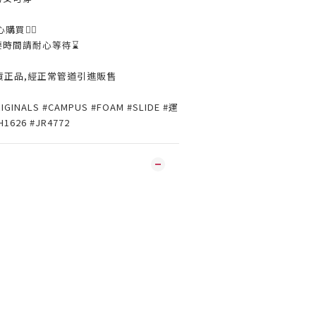
購買👌🏼
要時間請耐心等待⌛️
貨正品,經正常管道引進販售
RIGINALS #CAMPUS #FOAM #SLIDE #運
H1626 #JR4772