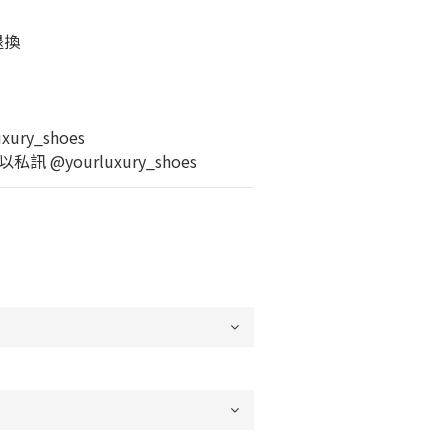
退換
ury_shoes
 @yourluxury_shoes