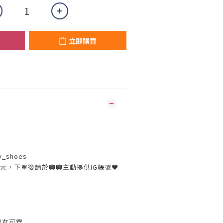
立即購買
y_shoes
30元，下單後請於聊聊主動提供IG帳號❤
男女可穿