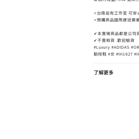
⭐️台南設有工作室 可安心
⭐️預購商品國際運送需
✔本賣場商品都是公司
✔不賣假貨 .歡迎驗貨
#Luxury #ADIDAS #O
動拖鞋 #女 #IH1627 #I
了解更多