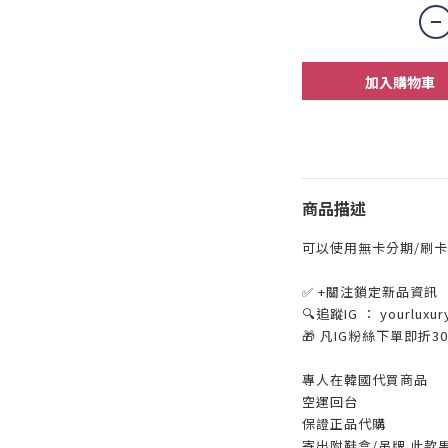
加入購物車
商品描述
可以使用無卡分期/刷卡
✅ +關注鎖定新品資訊
🔍追蹤IG ： yourluxur
🎁 凡IG粉絲下單即折
專人在韓國代買商品
空運回台
保證正品代購
寄出附鞋盒/吊牌 此款