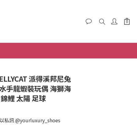
立即購買
JELLYCAT 派得溪邦尼兔
員水手龍蝦裝玩偶 海獅海
 錦鯉 太陽 足球
 @yourluxury_shoes