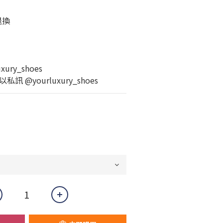
退換
ury_shoes
 @yourluxury_shoes