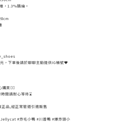
纖維，1.3%腈綸。
28cm
維
y_shoes
30元，下單後請於聊聊主動提供IG帳號❤
購買👌🏼
要時間請耐心等待⌛️
貨正品,經正常管道引進販售
#Jellycat #炸毛小鴨 #川普鴨 #爆炸頭小