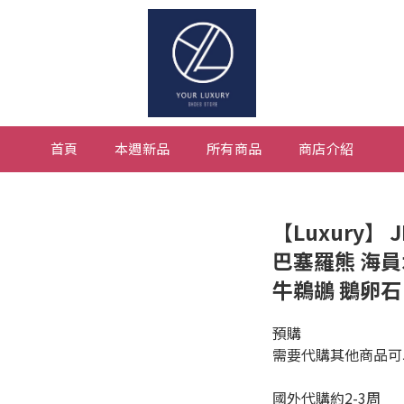
首頁
本週新品
所有商品
商店介紹
【Luxury】 
巴塞羅熊 海
牛鵜鶘 鵝卵石
預購
需要代購其他商品可以私訊
國外代購約2-3周