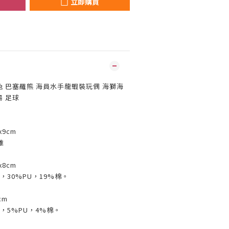
立即購買
邦尼兔 巴塞羅熊 海員水手龍蝦裝玩偶 海獅海
陽 足球
x9cm
維
x8cm
，30%PU，19%棉。
cm
，5%PU，4%棉。