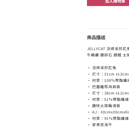
加入購物車
商品描述
JELLYCAT 派得溪
牛鵜鶘 鵝卵石 錦鯉 太
• 派得溪邦尼兔
• 尺寸：31cm x12cm
• 材質：100％聚酯纖
• 巴塞羅熊海員裝
• 尺寸：26cm x12cm
• 材質：51%聚酯纖維
• 趣味太陽輪滑裝
• AJ : 30cmx30cmxll
• 材質：91%聚酯纖維
• 麥弗思海牛