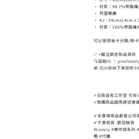
• 材質：98.7%聚酯
• 柯瀝鵜鶘
• AJ : 34cmx14cm x 
• 材質：100%聚酯纖
可以使用無卡分期/刷卡
✅ +關注鎖定新品資訊
🔍追蹤IG ： yourluxur
🎁 凡IG粉絲下單即折
⭐️台南設有工作室 可安心
⭐️預購商品國際運送需
✔本賣場商品都是公司
✔不賣假貨 .歡迎驗貨
#Luxury #爆炸頭系列 
鴨 #代購