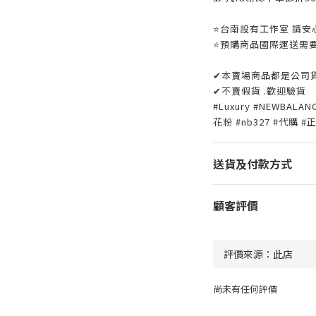
⭐️台南設有工作室 請安心
⭐️預購商品國際運送需
✔本賣場商品都是公司
✔不賣假貨 .歡迎驗貨
#Luxury #NEWBALA
花粉 #nb327 #代購 
送貨及付款方式
顧客評價
尚未有任何評價