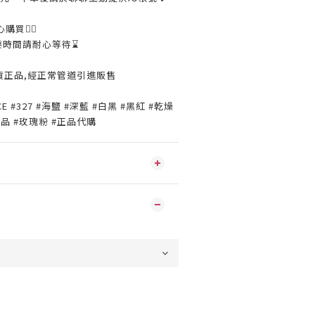
購買👌🏼
要時間請耐心等待⌛️
貨正品,經正常管道引進販售
NCE #327 #海鹽 #深藍 #白黑 #黑紅 #乾燥
#正品 #玫瑰粉 #正品代購