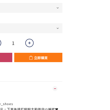
立即購買
y_shoes
30元，下單後請於聊聊主動提供IG帳號❤