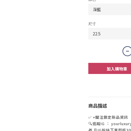
尺寸
加入購物車
商品描述
✅ +關注鎖定新品資訊
🔍追蹤IG ： yourluxur
🎁 凡IG粉絲下單即折