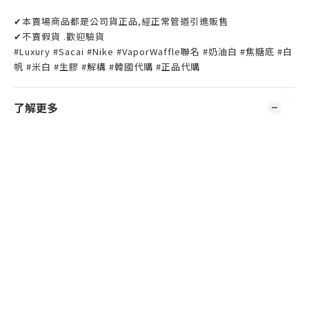
✔本賣場商品都是公司貨正品,經正常管道引進販售
✔不賣假貨 .歡迎驗貨
#Luxury #Sacai #Nike #VaporWaffle聯名 #奶油白 #焦糖底 #白
帆 #米白 #生膠 #解構 #韓國代購 #正品代購
了解更多