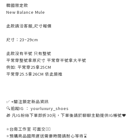
韓國限定款
New Balance Mule
此款請洽客服,尺寸報價
尺寸：23~29cm
此款沒有半號 只有整號
平常穿整號拿原尺寸 平常穿半號拿大半號
例如: 平常穿25拿25CM
平常穿25.5拿26CM 依此類推
✅ +關注鎖定新品資訊
🔍追蹤IG ： yourluxury_shoes
🎁 凡IG粉絲下單即折30元，下單後請於聊聊主動提供IG帳號❤
⭐️台南工作室 可面交👌🏼
⭐️預購商品國際運送需要時間請耐心等待⌛️