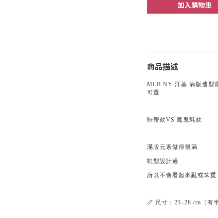
加入購物車
商品描述
MLB NY 洋基 滿版造
可選
鞋帶款VS 魔鬼氈款
滿版元素做得很滿
鞋型設計過
所以不會看起來亂或笨重
📏 尺寸：23–28 cm（