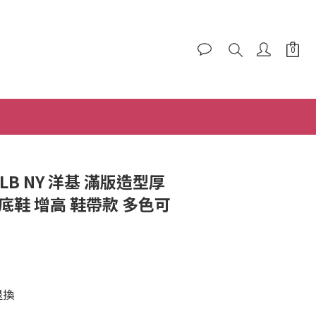
立即購買
MLB NY 洋基 滿版造型厚
底鞋 增高 鞋帶款 多色可
退換