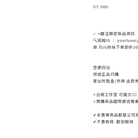
NT 3980
✅ +關注鎖定新品資訊
🔍追蹤IG ： yourluxur
🎁 凡IG粉絲下單即折
空運回台
保證正品代購
寄出附鞋盒/吊牌 此款
⭐️台南工作室 可面交👌🏼
⭐️預購商品國際運送需
✔本賣場商品都是公司
✔不賣假貨 .歡迎驗貨