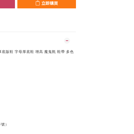
立即購買
型厚底版鞋 字母厚底鞋 增高 魔鬼氈 鞋帶 多色
有半號）