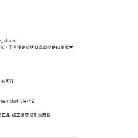
y_shoes
30元，下單後請於聊聊主動提供IG帳號❤
男女可穿
要時間請耐心等待⌛️
貨正品,經正常管道引進販售