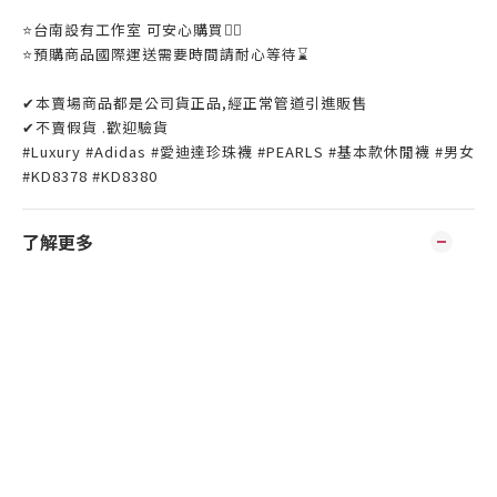
⭐️台南設有工作室 可安心購買👌🏼
⭐️預購商品國際運送需要時間請耐心等待⌛️
✔本賣場商品都是公司貨正品,經正常管道引進販售
✔不賣假貨 .歡迎驗貨
#Luxury #Adidas #愛迪達珍珠襪 #PEARLS #基本款休閒襪 #男女
#KD8378 #KD8380
了解更多