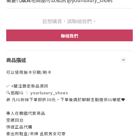
需要代購其他商品可以私訊 @yourluxury_shoes
若想購買，請聯絡我們。
聯絡我們
商品描述
可以使用無卡分期/刷卡
✅ +關注鎖定新品資訊
🔍追蹤IG ： yourluxury_shoes
🎁 凡IG粉絲下單即折30元，下單後請於聊聊主動提供IG帳號❤
專人在韓國代買商品
空運回台
保證正品代購
寄出附鞋盒/吊牌 此款男女可穿