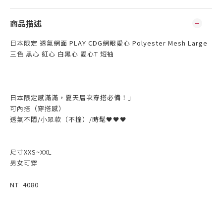
商品描述
日本限定 透氣網面 PLAY CDG網眼愛心 Polyester Mesh Large
三色 黑心 紅心 白黑心 愛心T 短袖
日本限定感滿滿，夏天層次穿搭必備！」
可內搭（穿搭感）
透氣不悶/小眾款（不撞）/時髦🖤🖤🖤
尺寸XXS~XXL
男女可穿
NT 4080