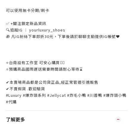
可以使用無卡分期/刷卡
✅ +關注鎖定新品資訊
🔍追蹤IG ： yourluxury_shoes
🎁 凡IG粉絲下單即折30元，下單後請於聊聊主動提供IG帳號❤
⭐️台南設有工作室 可安心購買👌🏼
⭐️預購商品國際運送需要時間請耐心等待⌛️
✔本賣場商品都是公司貨正品,經正常管道引進販售
✔不賣假貨 .歡迎驗貨
#Luxury #爆炸頭系列 #Jellycat #炸毛小鴨 #川普鴨 #爆炸頭小鴨
#代購
了解更多