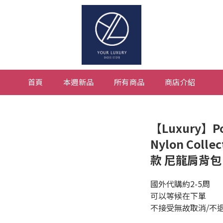
首頁
本週新品
所有商品
商店介紹
【Luxury】Po
Nylon Colle
款 尼龍肩背包
國外代購約2-5周
可以等候在下單
不接受無故取消/不