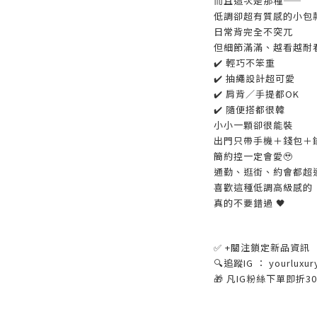
而且這次是那種——
低調卻超有質感的小包款
日常背完全不突兀
但細節滿滿、越看越耐
✔️ 輕巧不笨重
✔️ 抽繩設計超可愛
✔️ 肩背／手提都OK
✔️ 隨便搭都很韓
小小一顆卻很能裝
出門只帶手機＋錢包＋鑰
簡約控一定會愛🥹
通勤、逛街、約會都超
喜歡這種低調高級感的
真的不要錯過 🖤
✅ +關注鎖定新品資訊
🔍追蹤IG ： yourluxur
🎁 凡IG粉絲下單即折