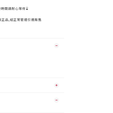
要時間請耐心等待⌛️
貨正品,經正常管道引進販售