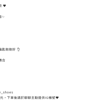
 🖤
看✨
匙剛剛好 👌
適合
y_shoes
30元，下單後請於聊聊主動提供IG帳號❤