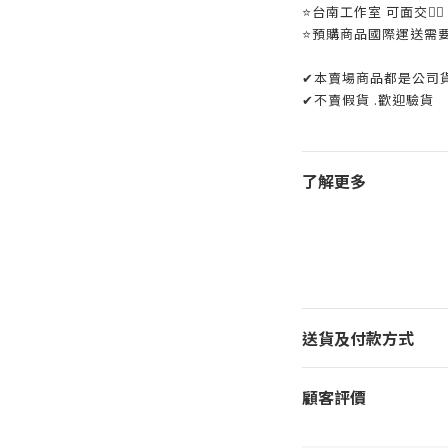
⭐️台南工作室 可面交👌🏼
⭐️預購商品國際運送需
✔本賣場商品都是公司
✔不賣假貨 .歡迎驗貨
了解更多
送貨及付款方式
顧客評價