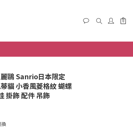
立即購買
三麗鷗 Sanrio日本限定
ty 凱蒂貓 小香風菱格紋 蝴蝶
 掛飾 配件 吊飾
退換