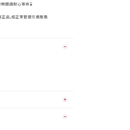
要時間請耐心等待⌛️
貨正品,經正常管道引進販售