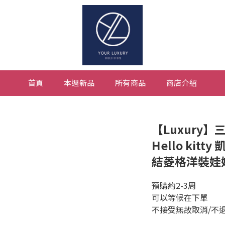
首頁
本週新品
所有商品
商店介紹
【Luxury】
Hello kit
結菱格洋裝娃娃
預購約2-3周
可以等候在下單
不接受無故取消/不