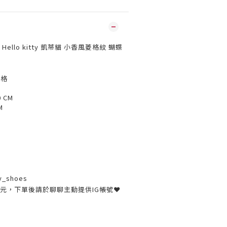
Hello kitty 凱蒂貓 小香風菱格紋
蝴蝶
菱格
0 CM
M
y_shoes
30元，下單後請於聊聊主動提供IG帳號❤