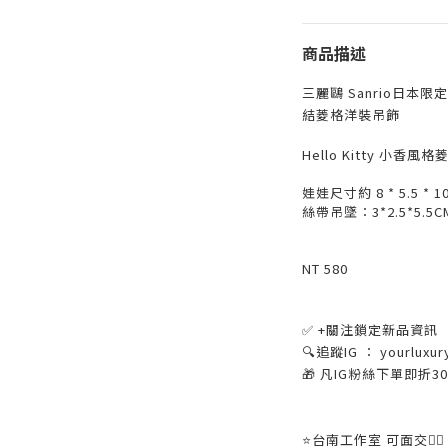
商品描述
三麗鷗 Sanrio日本限定 
結菱格洋裝吊飾
Hello Kitty 小香風格
娃娃尺寸約 8 * 5.5 * 1
絲帶吊墜：3*2.5*5.5C
NT 580
機小
✅ +關注鎖定新品資訊
🔍追蹤IG ： yourluxur
🎁 凡IG粉絲下單即折
⭐️台南工作室 可面交👌🏼