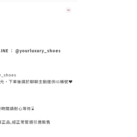
 ： @yourluxury_shoes
訊
y_shoes
30元，下單後請於聊聊主動提供IG帳號❤
要時間請耐心等待⌛️
貨正品,經正常管道引進販售