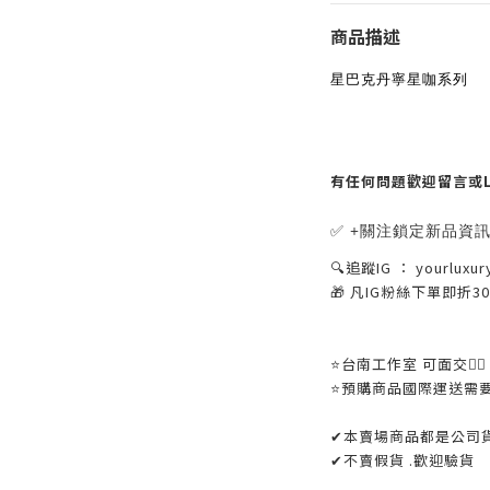
商品描述
星巴克丹寧星咖系列
有任何問題歡迎留言或LINE
✅ +關注鎖定新品資
🔍追蹤IG ： yourluxur
🎁 凡IG粉絲下單即折
⭐️台南工作室 可面交👌🏼
⭐️預購商品國際運送需
✔本賣場商品都是公司
✔不賣假貨 .歡迎驗貨