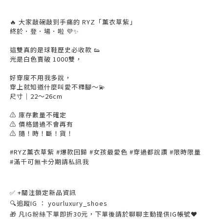
🔥 大家敲碗敲到手痛的 RYZ「薰衣草紫」
終於．登．場．啦 💜✨
這雙真的是球鞋歷史必收款 👟
光是白色賣破 1000雙，
好穿度不用我多說，
穿上就知道什麼叫愛不釋腳～💫
尺寸｜22～26cm
⚠️ 庫存數量不確定
⚠️ 價格錯過不會再有
⚠️ 隨！時！斷！貨！
#RYZ薰衣草紫 #爆款回歸 #女孩最愛色 #穿過都說讚 #限時限量
#滿千可無卡分期請私訊我
機小
✅ +關注鎖定新品資訊
🔍追蹤IG ： yourluxury_shoes
🎁 凡IG粉絲下單即折30元，下單後請於聊聊主動提供IG帳號❤