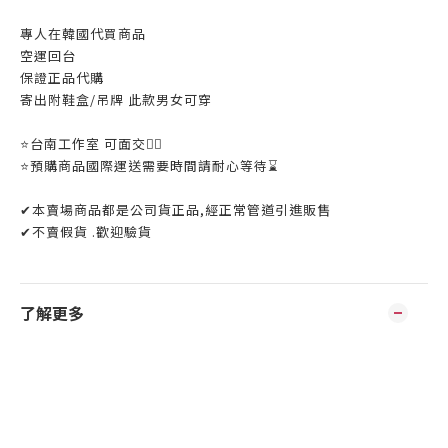
專人在韓國代買商品
空運回台
保證正品代購
寄出附鞋盒/吊牌 此款男女可穿
⭐️台南工作室 可面交👌🏼
⭐️預購商品國際運送需要時間請耐心等待⌛️
✔本賣場商品都是公司貨正品,經正常管道引進販售
✔不賣假貨 .歡迎驗貨
了解更多