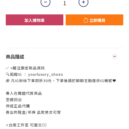
加入購物車
立即購買
商品描述
✅ +關注鎖定新品資訊
🔍追蹤IG ： yourluxury_shoes
🎁 凡IG粉絲下單即折30元，下單後請於聊聊主動提供IG帳號❤
專人在韓國代買商品
空運回台
保證正品代購
寄出附鞋盒/吊牌 此款男女可穿
⭐️台南工作室 可面交👌🏼