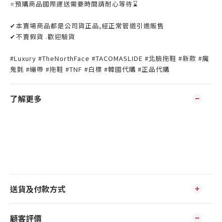
⭐️預購商品國際運送需要時間請耐心等待⌛️
✔本賣場商品都是公司貨正品,經正常管道引進販售
✔不賣假貨 .歡迎驗貨
#Luxury #TheNorthFace #TACOMASLIDE #北臉拖鞋 #新款 #魔
鬼氈 #繃帶 #拖鞋 #TNF #白標 #韓國代購 #正品代購
了解更多
送貨及付款方式
顧客評價