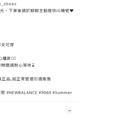
y_shoes
30元，下單後請於聊聊主動提供IG帳號❤
男女可穿
購買👌🏼
要時間請耐心等待⌛️
貨正品,經正常管道引進販售
 #NEWBALANCE #9060 #Summer