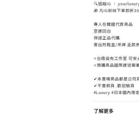
🔍追蹤IG ： yourluxur
🎁 凡IG粉絲下單即折
專人在韓國代買商品
空運回台
保證正品代購
寄出附鞋盒/吊牌 此款
⭐️台南設有工作室 可安心
⭐️預購商品國際運送需
✔本賣場商品都是公司
✔不賣假貨 .歡迎驗貨
#Luxury #日本國內限定款
了解更多