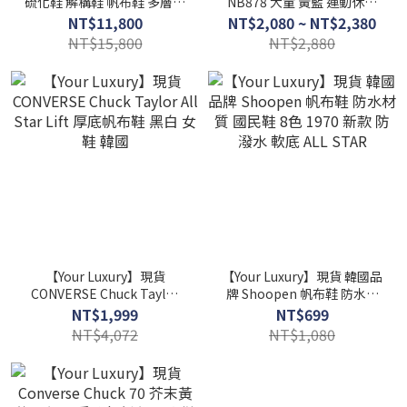
硫化鞋 解構鞋 帆布鞋 多層膠
NB878 大童 黃藍 運動休閒
底 by Vanness Wu 正品代購
鞋 包鞋 韓國代購 正品
NT$11,800
NT$2,080 ~ NT$2,380
厚底
NT$15,800
NT$2,880
【Your Luxury】現貨
【Your Luxury】現貨 韓國品
CONVERSE Chuck Taylor
牌 Shoopen 帆布鞋 防水材
All Star Lift 厚底帆布鞋 黑
質 國民鞋 8色 1970 新款 防
NT$1,999
NT$699
白 女鞋 韓國
潑水 軟底 ALL STAR
NT$4,072
NT$1,080