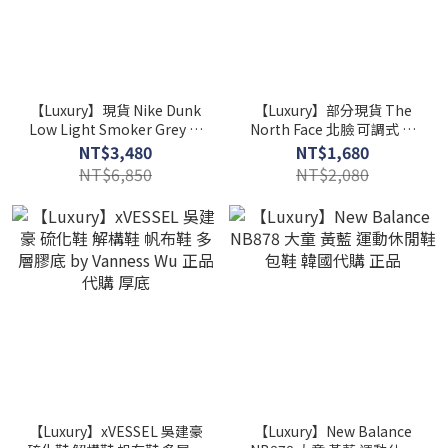
【Luxury】現貨 Nike Dunk
【Luxury】部分現貨 The
Low Light Smoker Grey 煙
North Face 北臉 可調式 機
灰 白灰 黑勾 DD1503-117
能拖鞋 魔鬼氈拖鞋 拖鞋 厚底
NT$3,480
NT$1,680
韓國代購 限定 正品
NT$6,850
NT$2,080
【Luxury】xVESSEL 吳建豪
【Luxury】New Balance