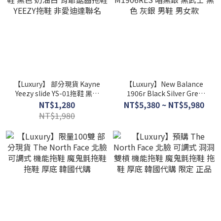
【Luxury】 部分現貨 Kayne
【Luxury】New Balance
Yeezy slide YS-01拖鞋 黑色
1906r Black Silver Grey
奶油白 肯爺鋸齒拖鞋 YEEZY
M1906RES 暗黑銀 黑武士 黑
NT$1,280
NT$5,380 ~ NT$5,980
拖鞋 非愛迪達聯名
色 灰銀 男鞋 男女款
NT$1,980