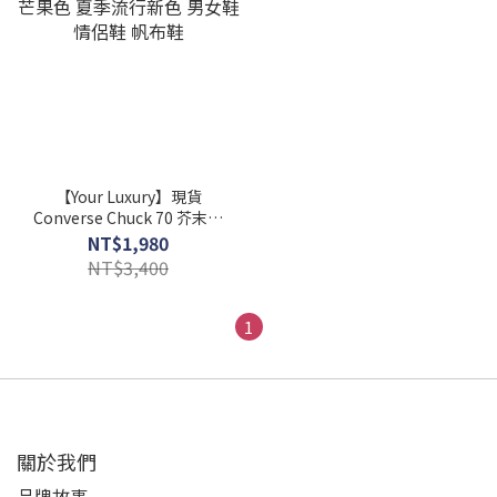
【Your Luxury】現貨
Converse Chuck 70 芥末黃
芒果色 夏季流行新色 男女鞋
NT$1,980
情侶鞋 帆布鞋
NT$3,400
1
關於我們
品牌故事