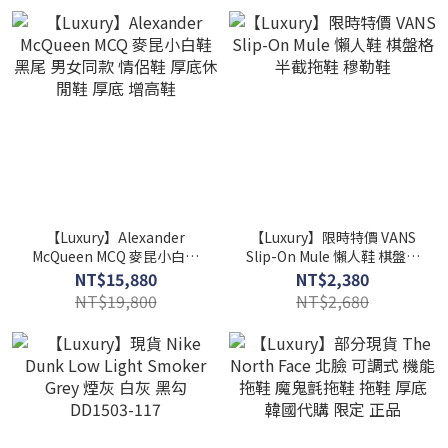
【Luxury】Alexander
【Luxury】限時特價 VANS
McQueen MCQ 麥昆小白鞋
Slip-On Mule 懶人鞋 棋盤格
黑尾 男女同款 情侶鞋 厚底休
半截拖鞋 穆勒鞋
NT$15,880
NT$2,380
閒鞋 厚底 增高鞋
NT$19,800
NT$2,680