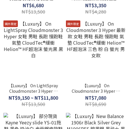
鞋 氣墊 CloudTec Phase®
動鞋 NS94S61M 白標
NT$6,680
NT$3,350
中底 瑞士國旗 LOGO
WHITE LABEL CLYFFE LOW
NT$13,500
NT$4,280
SNEAKERS
國外限定
國外限定
【Luxury】 On LightSpray
【Luxury】 On
Cloudmonster 3 Hyper 女
Cloudmonster 3 Hyper 最
鞋 男鞋 長跑 慢跑鞋 氣墊
新款 女鞋 男鞋 長跑 慢跑鞋
NT$9,150 ~ NT$11,800
NT$7,080
CloudTec®緩衝 Helion™ HF
氣墊 CloudTec®緩衝
NT$13,500
NT$8,690
超泡沫 螢光黑 黑白
Helion™ HF超泡沫 三色 粉
白 螢光 男女款