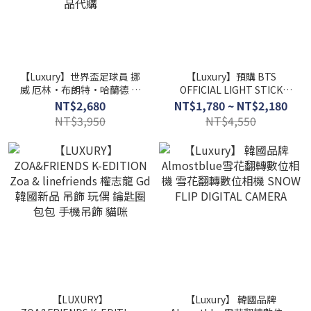
【Luxury】世界盃足球員 挪
【Luxury】預購 BTS
威 厄林·布朗特·哈蘭德 哈
OFFICIAL LIGHT STICK
寶聯名款 KKNEKKI 德國品牌
VER.4 四代手燈 1 週邊 阿米
NT$2,680
NT$1,780 ~ NT$2,180
髮圈 髮束 挪威足球員 魔人普
棒 官方購入正品 應援 K-
NT$3,950
NT$4,550
烏 哈蘭德的同款髮圈 正品代
POP 演唱會
購
【LUXURY】
【Luxury】 韓國品牌