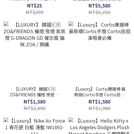
小烏龜手機飾品 TWICE娜璉
款 峰白 葡萄酒紅 HQ4310-
NT$25
NT$5,580
i-dle薇娟同款烏龜手機飾品
101 HQ4310-600 慢跑 運動
NT$299
NT$6,250
鞋
【LUXURY】 韓國🇰🇷
【Luxury】 Cortis應援棒 最
ZO&FRIENDS 檯燈 夜燈 氣
新版Cortis手燈 Cortis巡迴
氛燈 G-DRAGON GD 權志龍
演唱會必備
NT$1,580
NT$1,580
貓咪 ZOA / 預購
NT$2,890
NT$1,980