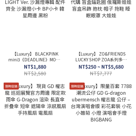
【Luxury】 BLACKPINK
【Luxury】 ZO&FRIENDS
mini3《DEADLINE》MOOD
LUCKY SHOP ZOA系列多款
LIGHT Ver. 沙漏燈專輯 配件
代購 盲盒鑰匙圈 俄羅斯娃娃
NT$1,880
NT$250 ~ NT$5,680
齊全 沙漏燈小卡 BP小卡 韓
盲盒吊飾 抱枕 帽子 拖鞋 睡
NT$2,580
NT$7,777
星周邊 黑粉
眠眼罩 大娃娃
限時促銷
限時促銷