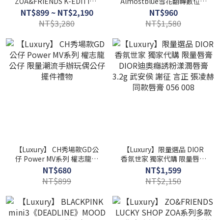
ZOA&FRIENDS K-EDITION
Almostblue雪花翻轉數位相
Zoa & linefriends 權志龍
機 雪花翻轉數位相機 SNOW
NT$899 ~ NT$2,190
NT$960
Gd 韓國新品 吊飾 玩偶 鑰匙
FLIP DIGITAL CAMERA
NT$3,280
NT$1,580
圈 包包 手機吊飾 貓咪
【Luxury】 CH秀場款GD公
【Luxury】限量選品 DIOR
仔 Power MV系列 權志龍公
香氛世家 獨家代購 限量唇膏
仔 限量潮流手辦玩偶公仔擺
DIOR迪奧癮誘粉漾潤唇膏
NT$680
NT$1,599
件禮物
3.2g 武安侯 謝征 言正 張凌
NT$899
NT$2,150
赫同款唇膏 056 008