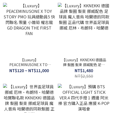
GD DRAGON
【Luxury】
【Luxury】KKNEKKI 德國品
PEACEMINUSONE X TOY
牌 髮圈 髮束 挪威配色 足球
STORY PMO 玩具總動員5 快
員 魔人普烏 哈蘭德的同款髮
NT$120 ~ NT$11,000
NT$1,480
閃聯名 限量 小雛菊 權志龍
圈 正品代購 世界盃足球員 挪
NT$2,550
GD DRAGON THE FIRST
威 厄林·布朗特·哈蘭德
FAN