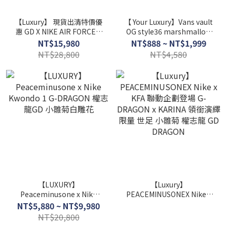
【Luxury】 現貨出清特價優
【 Your Luxury】Vans vault
惠 GD X NIKE AIR FORCE 1
OG style36 marshmallow
白 黑 權志龍 雛菊 刮刮樂 板
red 17SS 紅線 綠線 藍線 GD
NT$15,980
NT$888 ~ NT$1,999
鞋 休閒鞋
權志龍 親子款
NT$28,800
NT$4,580
【LUXURY】
【Luxury】
Peaceminusone x Nike
PEACEMINUSONEX Nike x
Kwondo 1 G-DRAGON 權志
KFA 聯動企劃登場 G-
NT$5,880 ~ NT$9,980
龍GD 小雛菊白雕花
DRAGON x KARINA 領銜演
NT$20,800
繹 限量 世足 小雛菊 權志龍