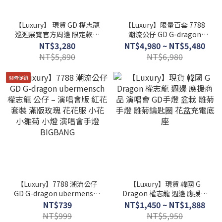
【Luxury】 現貨 GD 權志龍
【Luxury】限量百套 7788
巡迴展覽官方周邊 限定款雨
潮流公仔 GD G-dragon
傘 G-Dragon 渲染 長直傘 折
ubermensch 權志龍 公仔 –
NT$3,280
NT$4,980 ~ NT$5,480
疊傘 短傘 遮陽傘 涼感風扇
台灣演唱會版 彩花套裝 小花
NT$5,890
NT$6,980
手持風扇 電風扇
小雛菊 小燈 演唱會手燈
BIGBANG
限時促銷
【Luxury】7788 潮流公仔
【Luxury】現貨 韓國 G
GD G-dragon ubermensch
Dragon 權志龍 週邊 應援商
權志龍 公仔 – 演唱會版 紅花
品 演唱會 GD手燈 盆栽 雛菊
NT$739
NT$1,450 ~ NT$1,888
套裝 滿版玫瑰 花花服 小花
手燈 雛菊鑰匙圈 花盆充電底
NT$999
NT$5,950
小雛菊 小燈 演唱會手燈
座